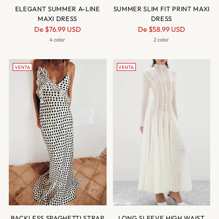
ELEGANT SUMMER A-LINE
SUMMER SLIM FIT PRINT MAXI
MAXI DRESS
DRESS
Precio
Precio
De
$76.99 USD
De
$58.99 USD
normal
normal
4 color
2 color
VENTA
VENTA
BACKLESS SPAGHETTI STRAP
LONG SLEEVE HIGH WAIST