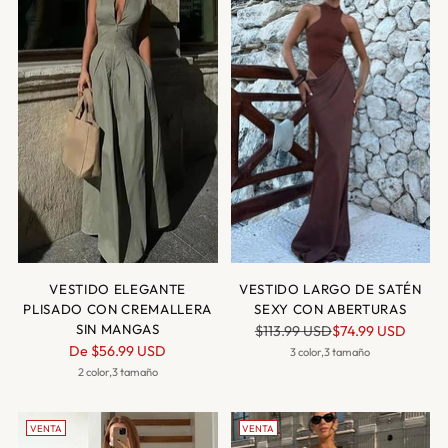
VESTIDO ELEGANTE
VESTIDO LARGO DE SATÉN
PLISADO CON CREMALLERA
SEXY CON ABERTURAS
SIN MANGAS
Precio
$113.99 USD
$74.99 USD
Precio
De
$56.99 USD
normal
3 color,3 tamaño
normal
2 color,3 tamaño
VENTA
VENTA