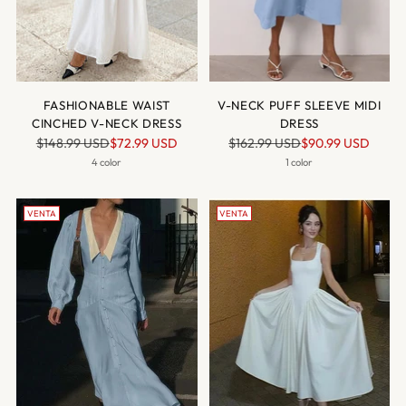
FASHIONABLE WAIST
V-NECK PUFF SLEEVE MIDI
CINCHED V-NECK DRESS
DRESS
Precio
Precio
$148.99 USD
$72.99 USD
$162.99 USD
$90.99 USD
normal
normal
4 color
1 color
VENTA
VENTA