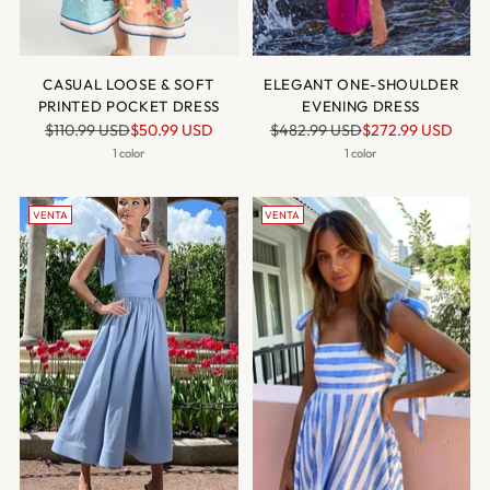
CASUAL LOOSE & SOFT
ELEGANT ONE-SHOULDER
PRINTED POCKET DRESS
EVENING DRESS
Precio
Precio
$110.99 USD
$50.99 USD
$482.99 USD
$272.99 USD
normal
normal
1 color
1 color
VENTA
VENTA