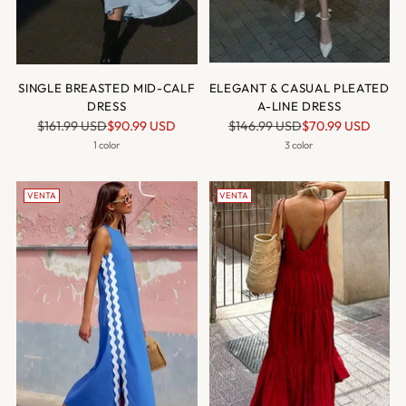
SINGLE BREASTED MID-CALF
ELEGANT & CASUAL PLEATED
DRESS
A-LINE DRESS
Precio
Precio
$161.99 USD
$90.99 USD
$146.99 USD
$70.99 USD
normal
normal
1 color
3 color
VENTA
VENTA