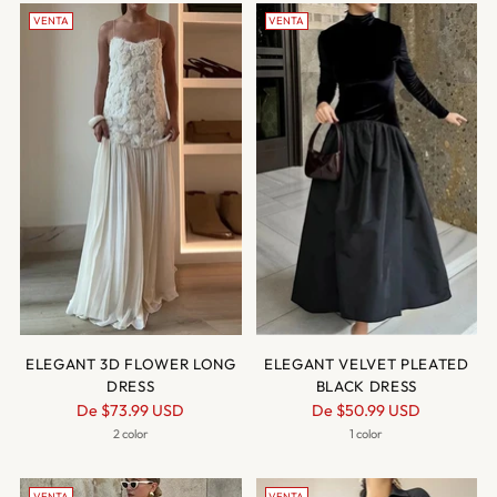
VENTA
VENTA
ELEGANT 3D FLOWER LONG
ELEGANT VELVET PLEATED
DRESS
BLACK DRESS
Precio
Precio
De
$73.99 USD
De
$50.99 USD
normal
normal
2 color
1 color
VENTA
VENTA