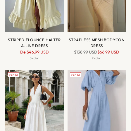
STRIPED FLOUNCE HALTER
STRAPLESS MESH BODYCON
A-LINE DRESS
DRESS
Precio
Precio
De
$46.99 USD
$138.99 USD
$66.99 USD
normal
normal
3 color
2 color
VENTA
VENTA