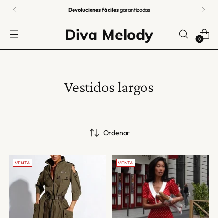
Envío gratuito a todo el mundo
en pedidos: oferta por
tiempo limitado
Diva Melody
0
Vestidos largos
Ordenar
VENTA
VENTA