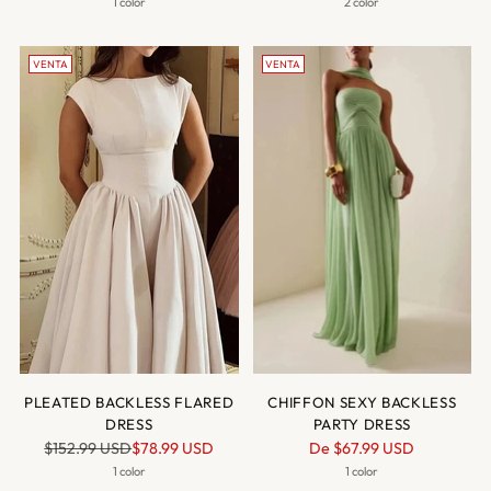
normal
normal
1 color
2 color
VENTA
VENTA
PLEATED BACKLESS FLARED
CHIFFON SEXY BACKLESS
DRESS
PARTY DRESS
Precio
Precio
$152.99 USD
$78.99 USD
De
$67.99 USD
normal
normal
1 color
1 color