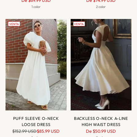
De
$69.99 USD
De
$74.99 USD
normal
normal
1 color
2 color
VENTA
VENTA
PUFF SLEEVE O-NECK
BACKLESS O-NECK A-LINE
LOOSE DRESS
HIGH WAIST DRESS
Precio
Precio
$152.99 USD
$85.99 USD
De
$50.99 USD