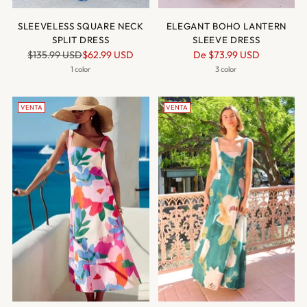
SLEEVELESS SQUARE NECK
ELEGANT BOHO LANTERN
SPLIT DRESS
SLEEVE DRESS
Precio
Precio
$135.99 USD
$62.99 USD
De
$73.99 USD
normal
normal
1 color
3 color
VENTA
VENTA