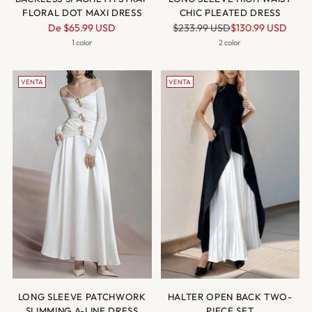
FLORAL DOT MAXI DRESS
CHIC PLEATED DRESS
Precio
Precio
De
$65.99 USD
$233.99 USD
$130.99 USD
normal
normal
1 color
2 color
VENTA
VENTA
LONG SLEEVE PATCHWORK
HALTER OPEN BACK TWO-
SLIMMING A-LINE DRESS
PIECE SET