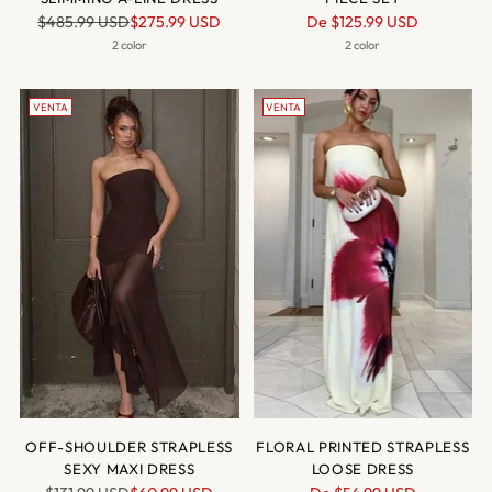
Precio
Precio
$485.99 USD
$275.99 USD
De
$125.99 USD
normal
normal
2 color
2 color
VENTA
VENTA
OFF-SHOULDER STRAPLESS
FLORAL PRINTED STRAPLESS
SEXY MAXI DRESS
LOOSE DRESS
Precio
Precio