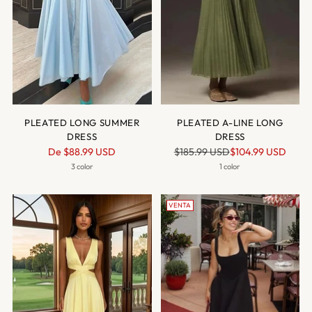
PLEATED LONG SUMMER
PLEATED A-LINE LONG
DRESS
DRESS
Precio
Precio
De
$88.99 USD
$185.99 USD
$104.99 USD
normal
normal
3 color
1 color
VENTA