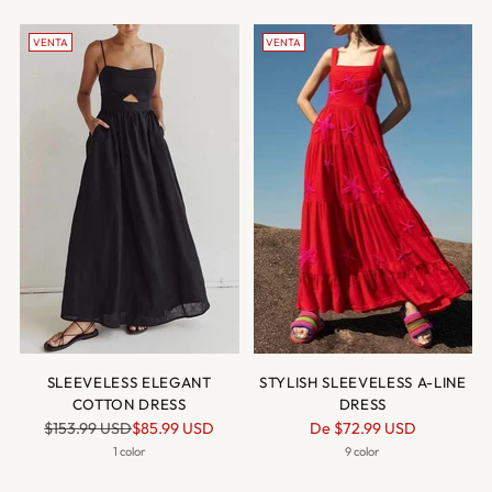
VENTA
VENTA
SLEEVELESS ELEGANT
STYLISH SLEEVELESS A-LINE
COTTON DRESS
DRESS
Precio
Precio
$153.99 USD
$85.99 USD
De
$72.99 USD
normal
normal
1 color
9 color