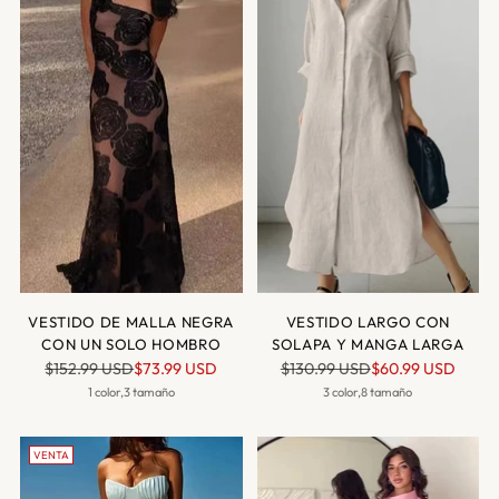
VESTIDO DE MALLA NEGRA
VESTIDO LARGO CON
CON UN SOLO HOMBRO
SOLAPA Y MANGA LARGA
Precio
Precio
$152.99 USD
$73.99 USD
$130.99 USD
$60.99 USD
normal
normal
1 color,3 tamaño
3 color,8 tamaño
VENTA