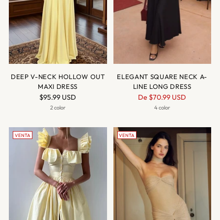
DEEP V-NECK HOLLOW OUT
ELEGANT SQUARE NECK A-
MAXI DRESS
LINE LONG DRESS
Precio
$95.99 USD
De
$70.99 USD
normal
2 color
4 color
VENTA
VENTA