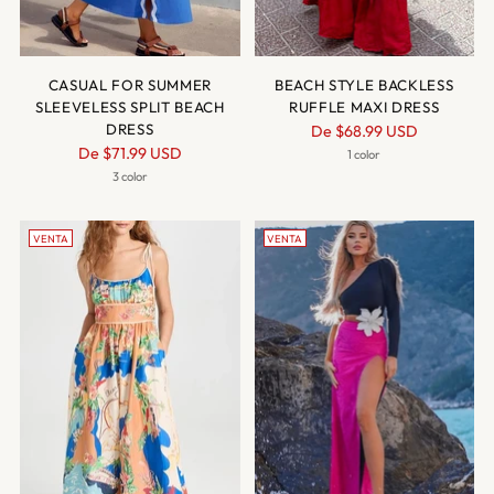
CASUAL FOR SUMMER
BEACH STYLE BACKLESS
SLEEVELESS SPLIT BEACH
RUFFLE MAXI DRESS
DRESS
Precio
De
$68.99 USD
Precio
De
$71.99 USD
normal
1 color
normal
3 color
VENTA
VENTA