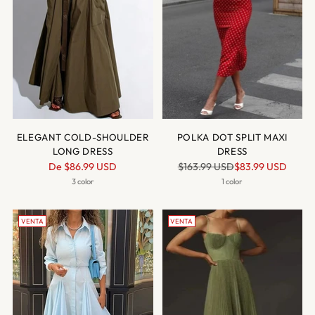
ELEGANT COLD-SHOULDER
POLKA DOT SPLIT MAXI
LONG DRESS
DRESS
Precio
Precio
De
$86.99 USD
$163.99 USD
$83.99 USD
normal
normal
3 color
1 color
VENTA
VENTA