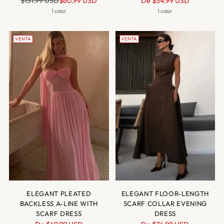
$131.99 USD
$60.99 USD
De
$54.99 USD
normal
normal
1 color
1 color
VENTA
VENTA
ELEGANT PLEATED
ELEGANT FLOOR-LENGTH
BACKLESS A-LINE WITH
SCARF COLLAR EVENING
SCARF DRESS
DRESS
Precio
Precio