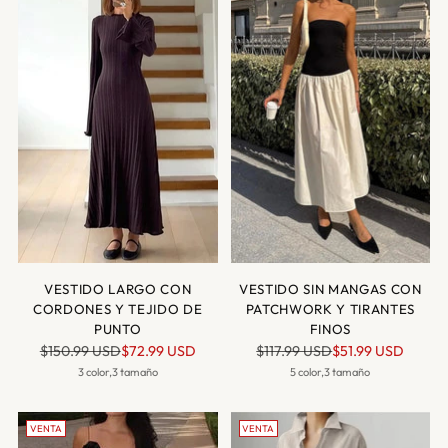
VESTIDO LARGO CON
VESTIDO SIN MANGAS CON
CORDONES Y TEJIDO DE
PATCHWORK Y TIRANTES
PUNTO
FINOS
Precio
Precio
$150.99 USD
$72.99 USD
$117.99 USD
$51.99 USD
normal
normal
3 color,3 tamaño
5 color,3 tamaño
VENTA
VENTA