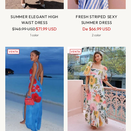
SUMMER ELEGANT HIGH
FRESH STRIPED SEXY
WAIST DRESS
SUMMER DRESS
Precio
Precio
$148.99 USD
$71.99 USD
De
$66.99 USD
normal
normal
1 color
2 color
VENTA
VENTA