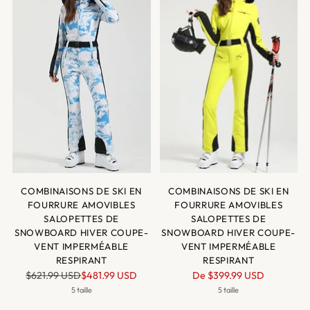
COMBINAISONS DE SKI EN
COMBINAISONS DE SKI EN
FOURRURE AMOVIBLES
FOURRURE AMOVIBLES
SALOPETTES DE
SALOPETTES DE
SNOWBOARD HIVER COUPE-
SNOWBOARD HIVER COUPE-
VENT IMPERMÉABLE
VENT IMPERMÉABLE
RESPIRANT
RESPIRANT
Prix
Prix
$621.99 USD
$481.99 USD
De
$399.99 USD
normal
normal
5 taille
5 taille