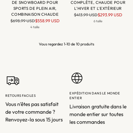
DE SNOWBOARD POUR
COMPLÈTE, CHAUDE POUR
SPORTS DE PLEIN AIR,
L'HIVER ET L'EXTÉRIEUR
COMBINAISON CHAUDE
Prix
$413.99 USD
$293.99 USD
Prix
$698.99 USD
$558.99 USD
normal
6 taille
normal
4 taille
Vous regardez 1-10 de 10 produits
EXPÉDITION DANS LE MONDE
RETOURS FACILES
ENTIER
Vous n'êtes pas satisfait
Livraison gratuite dans le
de votre commande ?
monde entier sur toutes
Renvoyez-la sous 15 jours
les commandes