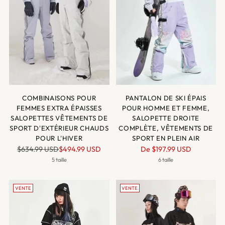
COMBINAISONS POUR
PANTALON DE SKI ÉPAIS
FEMMES EXTRA ÉPAISSES
POUR HOMME ET FEMME,
SALOPETTES VÊTEMENTS DE
SALOPETTE DROITE
SPORT D'EXTÉRIEUR CHAUDS
COMPLÈTE, VÊTEMENTS DE
POUR L'HIVER
SPORT EN PLEIN AIR
Prix
Prix
$634.99 USD
$494.99 USD
De
$197.99 USD
normal
normal
5 taille
6 taille
VENTE
VENTE