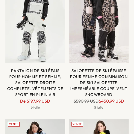
PANTALON DE SKI ÉPAIS
SALOPETTE DE SKI ÉPAISSE
POUR HOMME ET FEMME,
POUR FEMME COMBINAISON
SALOPETTE DROITE
DE SKI SALOPETTE
COMPLÈTE, VÊTEMENTS DE
IMPERMÉABLE COUPE-VENT
SPORT EN PLEIN AIR
SNOWBOARD
Prix
Prix
De
$197.99 USD
$590.99 USD
$450.99 USD
normal
normal
6 taille
5 taille
VENTE
VENTE